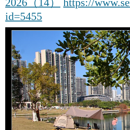
2026（14）
https://www.s
id=5455