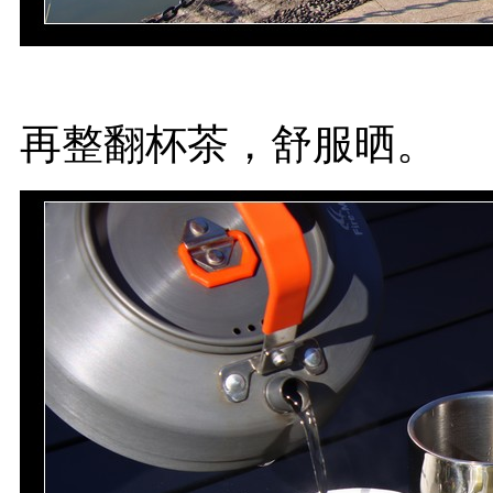
再整翻杯茶，舒服晒。