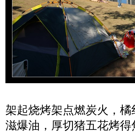
架起烧烤架点燃炭火，橘
滋爆油，厚切猪五花烤得