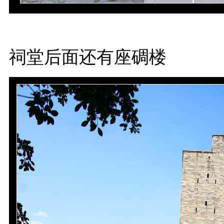
祠堂后面还有座碉楼