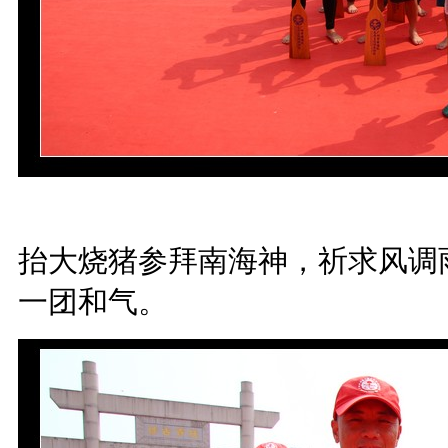
抬大烧猪参拜南海神，祈求风调
一团和气。