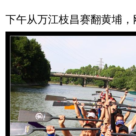
下午从万江枝昌赛翻黄埔，