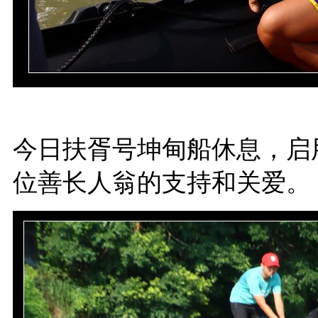
今日扶胥号坤甸船休息，启
位善长人翁的支持和关爱。