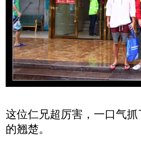
这位仁兄超厉害，一口气抓
的翘楚。